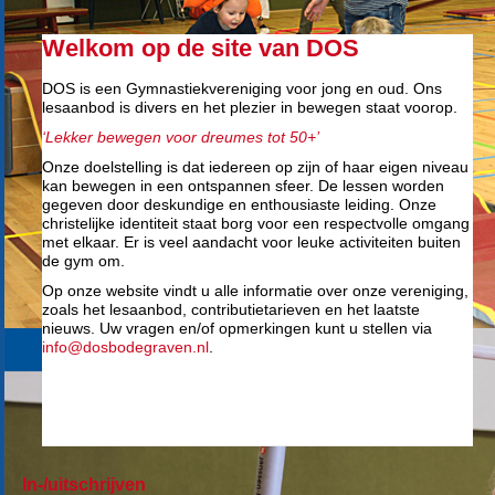
Welkom op de site van DOS
DOS is een Gymnastiekvereniging voor jong en oud. Ons
lesaanbod is divers en het plezier in bewegen staat voorop.
‘Lekker bewegen voor dreumes tot 50+’
Onze doelstelling is dat iedereen op zijn of haar eigen niveau
kan bewegen in een ontspannen sfeer. De lessen worden
gegeven door deskundige en enthousiaste leiding. Onze
christelijke identiteit staat borg voor een respectvolle omgang
met elkaar. Er is veel aandacht voor leuke activiteiten buiten
de gym om.
Op onze website vindt u alle informatie over onze vereniging,
zoals het lesaanbod, contributietarieven en het laatste
nieuws. Uw vragen en/of opmerkingen kunt u stellen via
info@dosbodegraven.nl
.
In-/uitschrijven