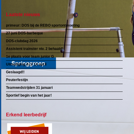
Laatste nieuws
primeur: DOS bij de REBO sportontmoeting
27 juni DOS-barbeque
DOS-clubdag 2026
Assistent trainster niv. 2 behaald!
1e plaats voor team junior G
Uitnodiging ALV 14 april
Geslaagd!!
Peuterfestijn
Teamwedstrijden 31 januari
Sportief begin van het jaar!
Erkend leerbedrijf