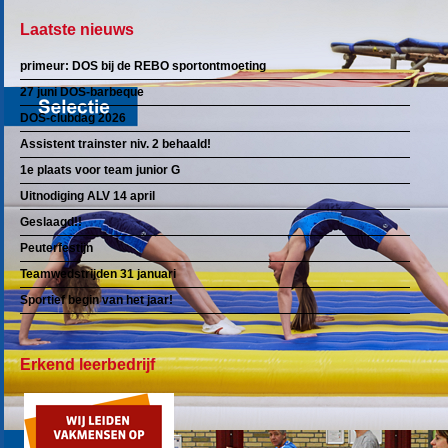
Laatste nieuws
primeur: DOS bij de REBO sportontmoeting
27 juni DOS-barbeque
DOS-clubdag 2026
Assistent trainster niv. 2 behaald!
1e plaats voor team junior G
Uitnodiging ALV 14 april
Geslaagd!!
Peuterfestijn
Teamwedstrijden 31 januari
Sportief begin van het jaar!
Erkend leerbedrijf