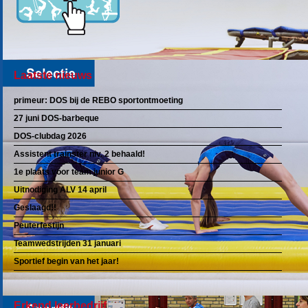
Laatste nieuws
primeur: DOS bij de REBO sportontmoeting
27 juni DOS-barbeque
DOS-clubdag 2026
Assistent trainster niv. 2 behaald!
1e plaats voor team junior G
Uitnodiging ALV 14 april
Geslaagd!!
Peuterfestijn
Teamwedstrijden 31 januari
Sportief begin van het jaar!
Erkend leerbedrijf