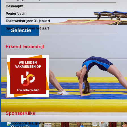
Geslaagd!!
Peuterfestijn
Teamwedstrijden 31 januari
Sportief begin van het jaar!
Erkend leerbedrijf
SponsorKliks