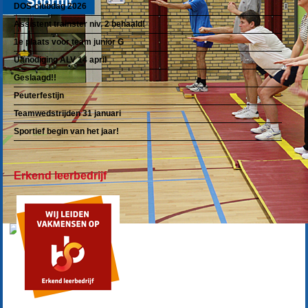
DOS-clubdag 2026
Assistent trainster niv. 2 behaald!
1e plaats voor team junior G
Uitnodiging ALV 14 april
Geslaagd!!
Peuterfestijn
Teamwedstrijden 31 januari
Sportief begin van het jaar!
Erkend leerbedrijf